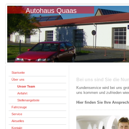
Autohaus Quaas
Startseite
Bei uns sind Sie die Nu
Über uns
Unser Team
Kundenservice wird bei uns gro
uns kommen und zufrieden wie
Anfahrt
Stellenangebote
Hier finden Sie Ihre Ansprech
Fahrzeuge
Service
Aktuelles
Kontakt