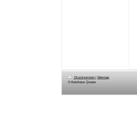
Druckversion
|
Sitemap
© Autohaus Quaas