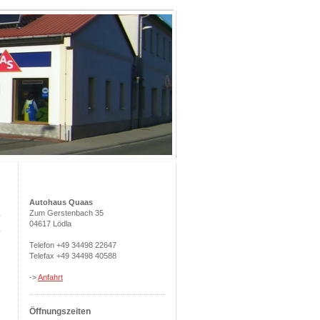
Autohaus Quaas
Zum Gerstenbach 35
04617 Lödla
Telefon +49 34498 22647
Telefax +49 34498 40588
->
Anfahrt
Öffnungszeiten